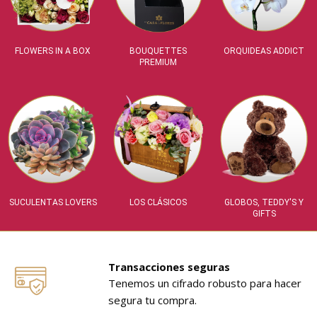
FLOWERS IN A BOX
BOUQUETTES
ORQUIDEAS ADDICT
PREMIUM
SUCULENTAS LOVERS
LOS CLÁSICOS
GLOBOS, TEDDY'S Y
GIFTS
Transacciones seguras
Tenemos un cifrado robusto para hacer
segura tu compra.