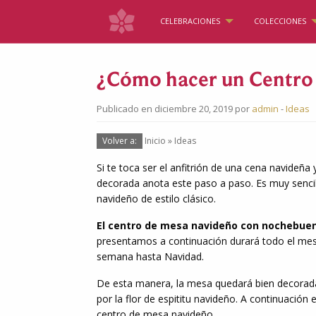
CELEBRACIONES
COLECCIONES
¿Cómo hacer un Centro
Publicado en diciembre 20, 2019 por
admin
-
Ideas
Volver a:
Inicio
»
Ideas
Si te toca ser el anfitrión de una cena navideña
decorada anota este paso a paso. Es muy sencillo
navideño de estilo clásico.
El centro de mesa navideño con nochebuen
presentamos a continuación durará todo el mes
semana hasta Navidad.
De esta manera, la mesa quedará bien decorad
por la flor de espititu navideño. A continuaci
centro de mesa navideño.