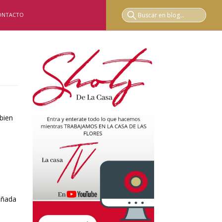
ONTACTO
 bien
añada