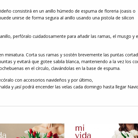
ideño consistirá en un anillo húmedo de espuma de floreria (oasis o
ro puede unirse de forma segura al anillo usando una pistola de silicon
l anillo, perfóralo cuidadosamente para añadir las ramas, el musgo y e
en miniatura. Corta sus ramas y sostén brevemente las puntas corta
 puntas y evitará que gotee sabila blanca, manteniendo a la vez los co
ochebuenas en el círculo, clavándolas en la base de espuma.
ecóralo con accesorios navideños y por último,
irnalda y ¡así podrá encender las velas cada domingo hasta llegar Navi