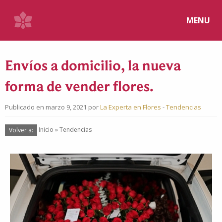
MENU
Envíos a domicilio, la nueva
forma de vender flores.
Publicado en marzo 9, 2021 por
La Experta en Flores
-
Tendencias
Volver a:
Inicio
»
Tendencias