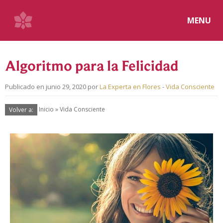
MENU
Algoritmo para la Felicidad
Publicado en junio 29, 2020 por
La Experta en Flores
-
Vida Consciente
Volver a:
Inicio
»
Vida Consciente